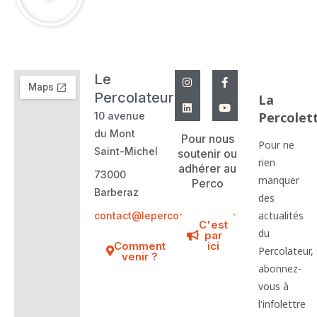
I
L
F
Y
Le
n
i
a
o
s
n
c
u
Percolateur
La
t
k
e
t
Percolet
10 avenue
a
e
b
u
g
d
o
b
du Mont
r
i
o
e
Pour nous
Pour ne
a
n
k
Saint-Michel
soutenir ou
m
-
rien
adhérer au
f
73000
manquer
Perco
Barberaz
des
actualités
contact@lepercosavoie.com
C'est
du
par
Comment
ici
Percolateur,
venir ?
abonnez-
vous à
l'infolettre